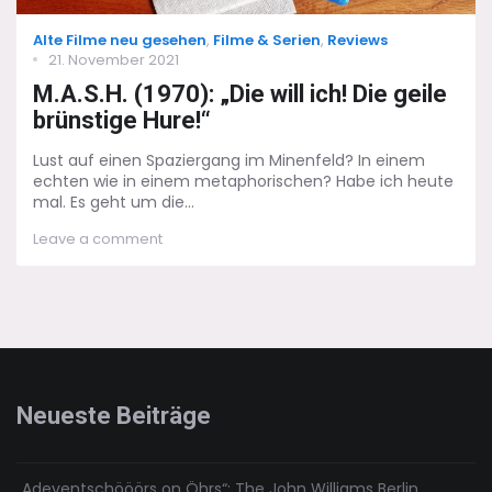
Categories
Alte Filme neu gesehen
,
Filme & Serien
,
Reviews
Posted
21. November 2021
on
M.A.S.H. (1970): „Die will ich! Die geile
brünstige Hure!“
Lust auf einen Spaziergang im Minenfeld? In einem
echten wie in einem metaphorischen? Habe ich heute
mal. Es geht um die...
on
Leave a comment
M.A.S.H.
(1970):
„Die
will
ich!
Die
geile
brünstige
Neueste Beiträge
Hure!“
„Adeventschööörs on Öhrs“: The John Williams Berlin