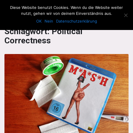
The Howling Men
Diese Website benutzt Cookies. Wenn du die Website weiter
Men
nutzt, gehen wir von deinem Einverständnis aus.
OK
Nein
Datenschutzerklärung
Schlagwort:
Political
Correctness