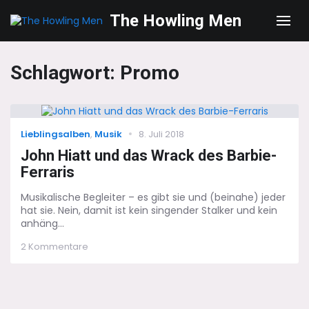
The Howling Men
Men
Schlagwort:
Promo
Categories
Posted
Lieblingsalben
,
Musik
8. Juli 2018
on
John Hiatt und das Wrack des Barbie-
Ferraris
Musikalische Begleiter – es gibt sie und (beinahe) jeder
hat sie. Nein, damit ist kein singender Stalker und kein
anhäng...
zu
2 Kommentare
John
Hiatt
und
das
Wrack