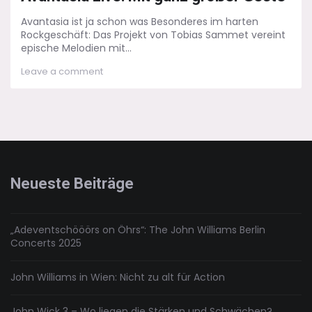
Avantasia ist ja schon was Besonderes im harten
Rockgeschäft: Das Projekt von Tobias Sammet vereint
epische Melodien mit...
on
Leave a comment
Avantasia
Live:
Mit
ganz
großer
Geste
Neueste Beiträge
„Adeventschööörs on Öhrs“: The John Williams Berlin
Concerts 2025
John Williams in Wien: Nicht zu alt für Action
John Wick 3 – Wo liegen die Stärken und Schwächen?