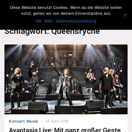
The Howling Men
Diese Website benutzt Cookies. Wenn du die Website weiter
Men
nutzt, gehen wir von deinem Einverständnis aus.
OK
Nein
Datenschutzerklärung
Schlagwort:
Queensrÿche
Categories
Posted
Konzert
,
Musik
14. April 2019
on
Avantasia Live: Mit ganz großer Geste