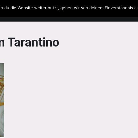
n du die Website weiter nutzt, gehen wir von deinem Einverständnis a
Filme & Serien
Musik
Spielzeug
Literatur
n Tarantino