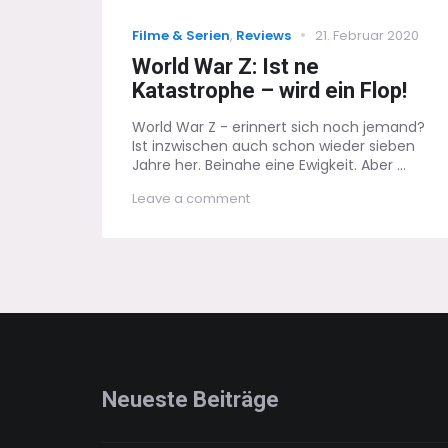
Categories
Posted
Filme & Serien
,
Reviews
21. Februar 2020
on
World War Z: Ist ne
Katastrophe – wird ein Flop!
World War Z - erinnert sich noch jemand?
Ist inzwischen auch schon wieder sieben
Jahre her. Beinahe eine Ewigkeit. Aber ...
on
Leave a comment
World
War
Z:
Ist
ne
Katastrophe
–
wird
ein
Flop!
Neueste Beiträge