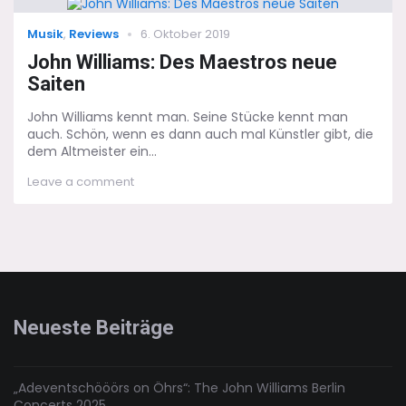
Legende
im
Categories
Posted
Musik
,
Reviews
6. Oktober 2019
Tempel
on
der
John Williams: Des Maestros neue
Kunst
Saiten
John Williams kennt man. Seine Stücke kennt man
auch. Schön, wenn es dann auch mal Künstler gibt, die
dem Altmeister ein...
on
Leave a comment
John
Williams:
Des
Maestros
neue
Saiten
Neueste Beiträge
„Adeventschööörs on Öhrs“: The John Williams Berlin
Concerts 2025