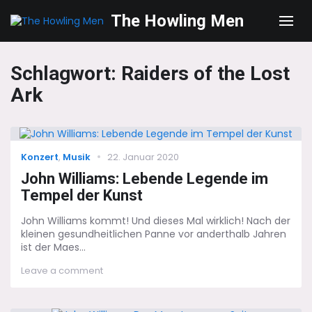
The Howling Men
Men
Schlagwort:
Raiders of the Lost
Ark
Categories
Posted
Konzert
,
Musik
22. Januar 2020
on
John Williams: Lebende Legende im
Tempel der Kunst
John Williams kommt! Und dieses Mal wirklich! Nach der
kleinen gesundheitlichen Panne vor anderthalb Jahren
ist der Maes...
on
Leave a comment
John
Williams:
Lebende