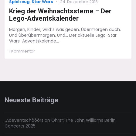
Categories
Posted
Spielzeug
,
Star Wars
24. Dezember 2018
on
Krieg der Weihnachtssterne – Der
Lego-Adventskalender
Morgen, Kinder, wird´s was geben. Übermorgen auch.
Und überübermorgen. Und... Der aktuelle Lego-Star
Wars-Adventskalende...
zu
1 Kommentar
Krieg
der
Weihnachtssterne
–
Der
Lego-
Adventskalender
Neueste Beiträge
„Adeventschööörs on Öhrs“: The John Williams Berlin
Concerts 2025