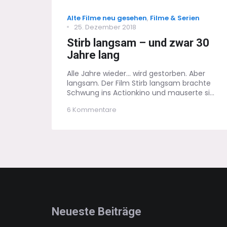
Categories
Alte Filme neu gesehen
,
Filme & Serien
Posted
25. Dezember 2018
on
Stirb langsam – und zwar 30
Jahre lang
Alle Jahre wieder... wird gestorben. Aber
langsam. Der Film Stirb langsam brachte
Schwung ins Actionkino und mauserte si...
zu
6 Kommentare
Stirb
langsam
–
und
zwar
30
Jahre
lang
Neueste Beiträge