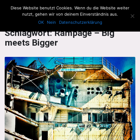
The Howling Men
Diese Website benutzt Cookies. Wenn du die Website weiter
Men
nutzt, gehen wir von deinem Einverständnis aus.
OK
Nein
Datenschutzerklärung
Schlagwort:
Rampage – Big
meets Bigger