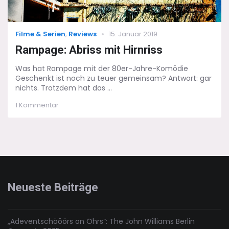
Categories
Posted
Filme & Serien
,
Reviews
15. Januar 2019
on
Rampage: Abriss mit Hirnriss
Was hat Rampage mit der 80er-Jahre-Komödie
Geschenkt ist noch zu teuer gemeinsam? Antwort: gar
nichts. Trotzdem hat das ...
zu
1 Kommentar
Rampage:
Abriss
mit
Hirnriss
Neueste Beiträge
„Adeventschööörs on Öhrs“: The John Williams Berlin