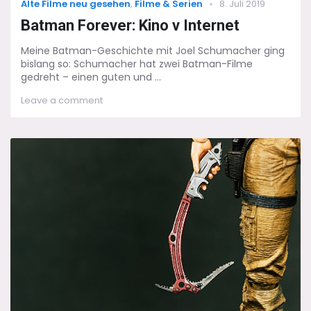
Categories
Posted
Alte Filme neu gesehen
,
Filme & Serien
8. Juli 2019
on
Batman Forever: Kino v Internet
Meine Batman-Geschichte mit Joel Schumacher ging
bislang so: Schumacher hat zwei Batman-Filme
gedreht – einen guten und ...
on
Leave a comment
Batman
Forever:
Kino
v
Internet