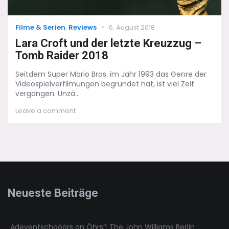
Categories
Posted
Filme & Serien
,
Reviews
6. August 2018
on
Lara Croft und der letzte Kreuzzug –
Tomb Raider 2018
Seitdem Super Mario Bros. im Jahr 1993 das Genre der
Videospielverfilmungen begründet hat, ist viel Zeit
vergangen. Unzä...
on
Leave a comment
Lara
Croft
und
der
letzte
Kreuzzug
–
Tomb
Neueste Beiträge
Raider
2018
„Adeventschööörs on Öhrs“: The John Williams Berlin