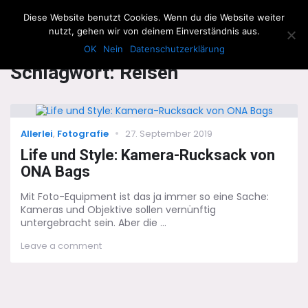
The Howling Men
Diese Website benutzt Cookies. Wenn du die Website weiter
Men
nutzt, gehen wir von deinem Einverständnis aus.
OK
Nein
Datenschutzerklärung
Schlagwort:
Reisen
Categories
Posted
Allerlei
,
Fotografie
27. September 2019
on
Life und Style: Kamera-Rucksack von
ONA Bags
Mit Foto-Equipment ist das ja immer so eine Sache:
Kameras und Objektive sollen vernünftig
untergebracht sein. Aber die ...
on
Leave a comment
Life
und
Style:
Kamera-
Rucksack