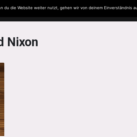
n du die Website weiter nutzt, gehen wir von deinem Einverständnis a
Filme & Serien
Musik
Spielzeug
Literatur
d Nixon