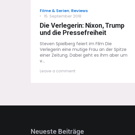
Categories
Filme & Serien
,
Reviews
Posted
15. September 2018
on
Die Verlegerin: Nixon, Trump
und die Pressefreiheit
Steven Spielberg feiert im Film Die
Verlegerin eine mutige Frau an der Spitze
einer Zeitung. Dabei geht es ihm aber um
v...
on
Leave a comment
Die
Verlegerin:
Nixon,
Trump
und
die
Pressefreiheit
Neueste Beiträge