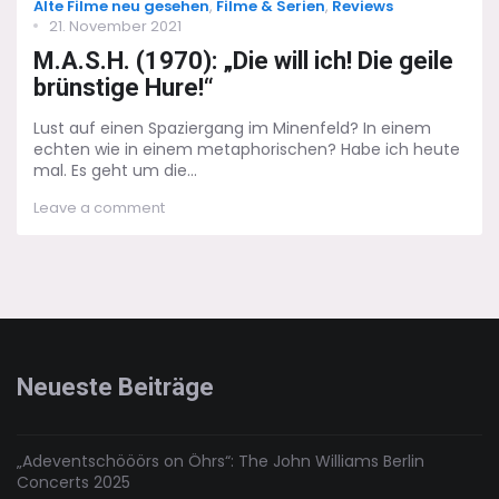
Categories
Alte Filme neu gesehen
,
Filme & Serien
,
Reviews
Posted
21. November 2021
on
M.A.S.H. (1970): „Die will ich! Die geile
brünstige Hure!“
Lust auf einen Spaziergang im Minenfeld? In einem
echten wie in einem metaphorischen? Habe ich heute
mal. Es geht um die...
on
Leave a comment
M.A.S.H.
(1970):
„Die
will
ich!
Die
geile
brünstige
Neueste Beiträge
Hure!“
„Adeventschööörs on Öhrs“: The John Williams Berlin
Concerts 2025