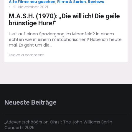
Categories
Alte Filme neu gesehen
,
Filme & Serien
,
Reviews
Posted
21. November 2021
on
M.A.S.H. (1970): „Die will ich! Die geile
brünstige Hure!“
Lust auf einen Spaziergang im Minenfeld? In einem
echten wie in einem metaphorischen? Habe ich heute
mal. Es geht um die...
on
Leave a comment
M.A.S.H.
(1970):
„Die
will
ich!
Die
geile
brünstige
Neueste Beiträge
Hure!“
„Adeventschööörs on Öhrs“: The John Williams Berlin
Concerts 2025