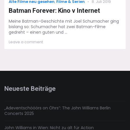
Categories
Posted
Alte Filme neu gesehen
,
Filme & Serien
8. Juli 2019
on
Batman Forever: Kino v Internet
Meine Batman-Geschichte mit Joel Schumacher ging
bislang so: Schumacher hat zwei Batman-Filme
gedreht – einen guten und ...
on
Leave a comment
Batman
Forever:
Kino
v
Internet
Neueste Beiträge
„Adeventschööörs on Öhrs“: The John Williams Berlin
Concerts 2025
John Williams in Wien: Nicht zu alt für Action