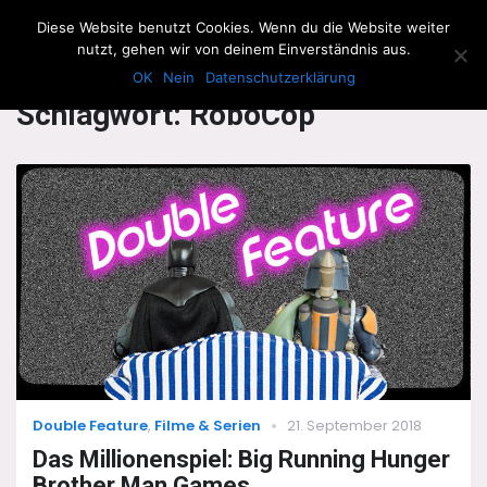
The Howling Men
Diese Website benutzt Cookies. Wenn du die Website weiter
Men
nutzt, gehen wir von deinem Einverständnis aus.
OK
Nein
Datenschutzerklärung
Schlagwort:
RoboCop
Categories
Posted
Double Feature
,
Filme & Serien
21. September 2018
on
Das Millionenspiel: Big Running Hunger
Brother Man Games