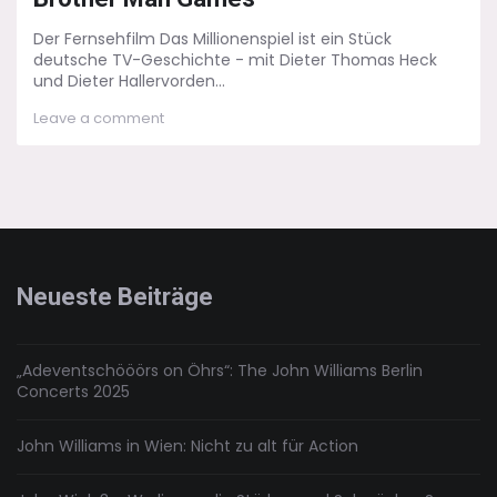
Der Fernsehfilm Das Millionenspiel ist ein Stück
deutsche TV-Geschichte - mit Dieter Thomas Heck
und Dieter Hallervorden...
on
Leave a comment
Das
Millionenspiel:
Big
Running
Hunger
Brother
Man
Games
Neueste Beiträge
„Adeventschööörs on Öhrs“: The John Williams Berlin
Concerts 2025
John Williams in Wien: Nicht zu alt für Action