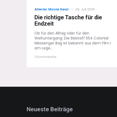
Categories
Posted
Allerlei
,
Movie Gear
29. Juli 2018
on
Die richtige Tasche für die
Endzeit
Ob für den Alltag oder für den
Weltuntergang: Die Belstaff 554 Colonial
Messenger Bag ist bekannt aus dem Film I
am Lege...
zu
1 Kommentar
Die
richtige
Tasche
für
die
Endzeit
Neueste Beiträge