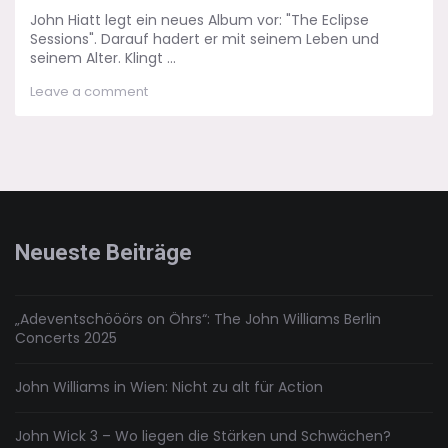
John Hiatt legt ein neues Album vor: "The Eclipse
Sessions". Darauf hadert er mit seinem Leben und
seinem Alter. Klingt ...
on
Leave a comment
John
Hiatt:
The
Eclipse
Session
–
Der
Blick
Neueste Beiträge
zurück
„Adeventschööörs on Öhrs“: The John Williams Berlin
Concerts 2025
John Williams in Wien: Nicht zu alt für Action
John Wick 3 – Wo liegen die Stärken und Schwächen?