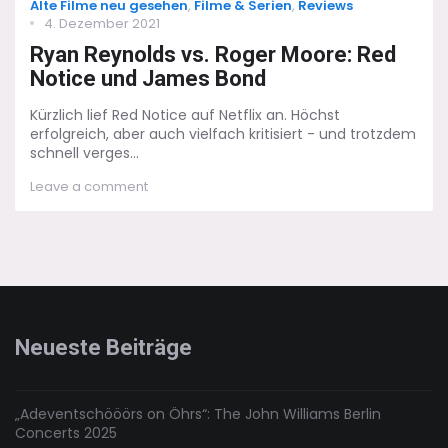
Categories
Alte Filme neu gesehen
,
Filme & Serien
,
Reviews
Posted
4. Dezember 2021
on
Ryan Reynolds vs. Roger Moore: Red
Notice und James Bond
Kürzlich lief Red Notice auf Netflix an. Höchst
erfolgreich, aber auch vielfach kritisiert - und trotzdem
schnell verges...
on
Leave a comment
Ryan
Reynolds
vs.
Roger
Moore:
Red
Notice
und
Neueste Beiträge
James
Bond
„Adeventschööörs on Öhrs“: The John Williams Berlin
Concerts 2025