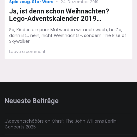
Categories
Posted
Spielzeug
,
Star Wars
24. Dezember 2019
on
Ja, ist denn schon Weihnachten?
Lego-Adventskalender 2019…
So, Kinder, ein paar Mal werden wir noch wach, heißa,
dann ist... nein, nicht Weihnachts-, sondern The Rise of
Skywalker...
on
Leave a comment
Ja,
ist
denn
schon
Weihnachten?
Lego-
Adventskalender
2019…
Neueste Beiträge
„Adeventschööörs on Öhrs“: The John Williams Berlin
Concerts 2025