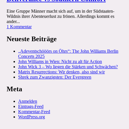
Eine Gruppe Männer macht sich auf, um in der Südstaaten-
Wildnis ihrer Abenteuerlust zu frönen. Allerdings kommt es
ander...
zu
1 Kommentar
Im
tiefsten
Neueste Beiträge
(Hinter)Wald
–
„Adeventschööörs on Öhrs“: The John Williams Berlin
Deliverance
Concerts 2025
vs
John Williams in Wien: Nicht zu alt für Action
Southern
John Wick 3 – Wo liegen die Stärken und Schwächen?
Comfort
Matrix Resurrections: Wir denken, also sind wir
Shrek zum Zwanzigsten: Der Evergreen
Meta
Anmelden
Eintrags-Feed
Kommentar-Feed
WordPress.org