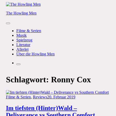
Skip
to
The Howling Men
content
Menu
Filme & Serien
Musik
Spielzeug
Literatur
Allerlei
Über die Howling Men
Search
Schlagwort:
Ronny Cox
Categories
Posted
Filme & Serien
,
Reviews
20. Februar 2019
on
Im tiefsten (Hinter)Wald –
Deliverance vs Southern Comfort