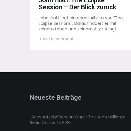
John Hiatt: The Eclipse
Session – Der Blick zurück
John Hiatt legt ein neues Album vor: "The
Eclipse Sessions". Darauf hadert er mit
seinem Leben und seinem Alter. Klingt ...
on
Leave a comment
John
Hiatt:
The
Eclipse
Session
–
Der
Blick
zurück
Neueste Beiträge
„Adeventschööörs on Öhrs“: The John Williams
Berlin Concerts 2025