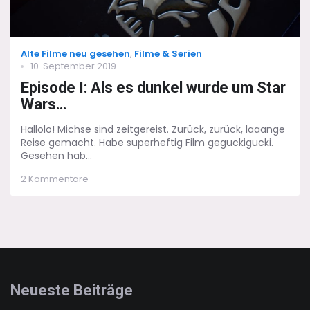
Categories
Alte Filme neu gesehen
,
Filme & Serien
Posted
10. September 2019
on
Episode I: Als es dunkel wurde um Star
Wars…
Hallolo! Michse sind zeitgereist. Zurück, zurück, laaange
Reise gemacht. Habe superheftig Film geguckigucki.
Gesehen hab...
zu
2 Kommentare
Episode
I:
Als
es
dunkel
wurde
um
Star
Neueste Beiträge
Wars…