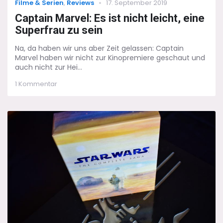
Categories
Posted
Filme & Serien
,
Reviews
17. September 2019
on
Captain Marvel: Es ist nicht leicht, eine
Superfrau zu sein
Na, da haben wir uns aber Zeit gelassen: Captain
Marvel haben wir nicht zur Kinopremiere geschaut und
auch nicht zur Hei...
zu
1 Kommentar
Captain
Marvel:
Es
ist
nicht
leicht,
eine
Superfrau
zu
sein