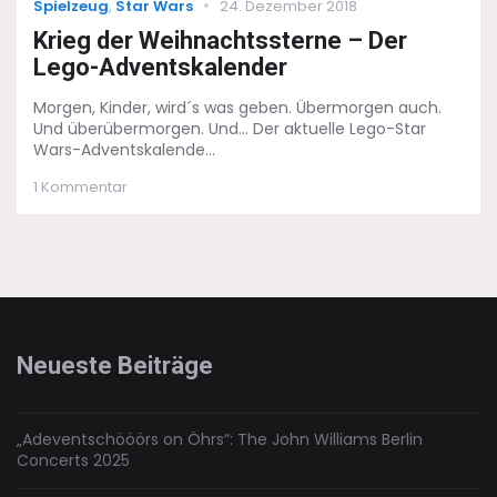
Categories
Posted
Spielzeug
,
Star Wars
24. Dezember 2018
on
Krieg der Weihnachtssterne – Der
Lego-Adventskalender
Morgen, Kinder, wird´s was geben. Übermorgen auch.
Und überübermorgen. Und... Der aktuelle Lego-Star
Wars-Adventskalende...
zu
1 Kommentar
Krieg
der
Weihnachtssterne
–
Der
Lego-
Adventskalender
Neueste Beiträge
„Adeventschööörs on Öhrs“: The John Williams Berlin
Concerts 2025