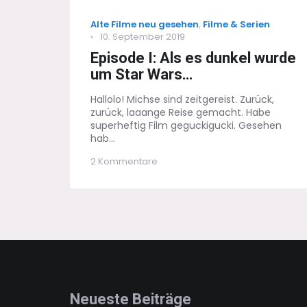
Categories
Alte Filme neu gesehen
,
Filme & Serien
Posted
10. September 2019
on
Episode I: Als es dunkel wurde
um Star Wars…
Hallolo! Michse sind zeitgereist. Zurück,
zurück, laaange Reise gemacht. Habe
superheftig Film geguckigucki. Gesehen
hab...
zu
2 Kommentare
Episode
I:
Als
es
dunkel
wurde
um
Star
Wars…
Neueste Beiträge