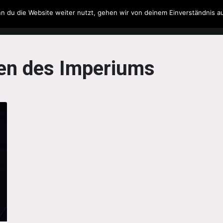
n du die Website weiter nutzt, gehen wir von deinem Einverständnis a
Filme & Serien
Musik
Spielzeug
Literatur
en des Imperiums