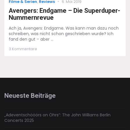
Categories
Posted
Filme & Serien
,
Reviews
6. Mai 2019
on
Avengers: Endgame – Die Superduper-
Nummernrevue
Ach ja, Avengers: Endgame. Was kann man dazu noch
schreiben, was nicht schon geschrieben wurde? Ich
fand den gut – aber ...
zu
3 Kommentare
Avengers:
Endgame
–
Die
Superduper-
Nummernrevue
Neueste Beiträge
„Adeventschööörs on Öhrs“: The John Williams Berlin
Concerts 2025