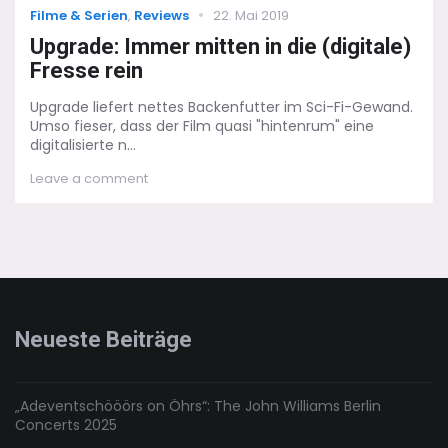
Categories
Posted
Filme & Serien
,
Reviews
22. Mai 2019
on
Upgrade: Immer mitten in die (digitale)
Fresse rein
Upgrade liefert nettes Backenfutter im Sci-Fi-Gewand.
Umso fieser, dass der Film quasi "hintenrum" eine
digitalisierte n...
on
Leave a comment
Upgrade:
Immer
mitten
in
die
(digitale)
Fresse
rein
Neueste Beiträge
„Adeventschööörs on Öhrs“: The John Williams Berlin
Concerts 2025