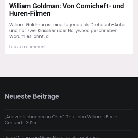
on
William Goldman: Von Comicheft- und
Huren-Filmen
William Goldman ist eine Legende als Drehbuch-Autor
und hat zwei Klassiker über Hollywood geschrieben.
Warum es lohnt, d...
on
Leave a comment
William
Goldman:
Von
Comicheft-
und
Huren-
Filmen
Neueste Beiträge
„Adeventschööörs on Öhrs“: The John Williams Berlin
Concerts 2025
John Williams in Wien: Nicht zu alt für Action