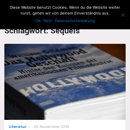
The Howling Men
Diese Website benutzt Cookies. Wenn du die Website weiter
Men
nutzt, gehen wir von deinem Einverständnis aus.
OK
Nein
Datenschutzerklärung
Schlagwort:
Sequels
Categories
Posted
Literatur
25. November 2018