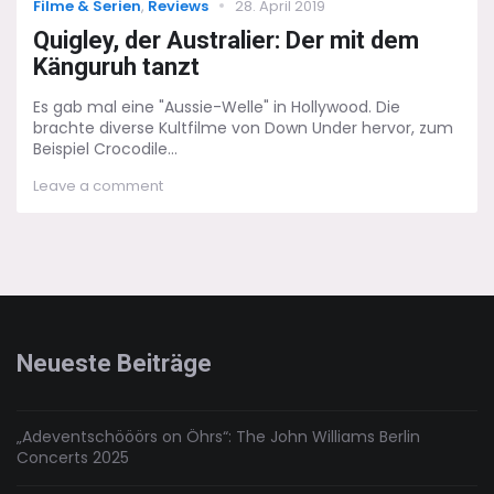
Categories
Posted
Filme & Serien
,
Reviews
28. April 2019
on
Quigley, der Australier: Der mit dem
Känguruh tanzt
Es gab mal eine "Aussie-Welle" in Hollywood. Die
brachte diverse Kultfilme von Down Under hervor, zum
Beispiel Crocodile...
on
Leave a comment
Quigley,
der
Australier:
Der
mit
dem
Känguruh
tanzt
Neueste Beiträge
„Adeventschööörs on Öhrs“: The John Williams Berlin
Concerts 2025