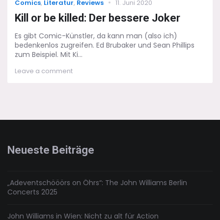
Categories
Posted
Comics
,
Literatur
,
Reviews
11. Juni 2020
on
Kill or be killed: Der bessere Joker
Es gibt Comic-Künstler, da kann man (also ich)
bedenkenlos zugreifen. Ed Brubaker und Sean Phillips
zum Beispiel. Mit Ki...
on
Leave a comment
Kill
or
be
killed:
Der
bessere
Joker
Neueste Beiträge
„Adeventschööörs on Öhrs“: The John Williams Berlin
Concerts 2025
John Williams in Wien: Nicht zu alt für Action