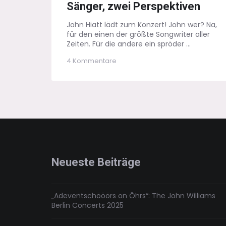
Sänger, zwei Perspektiven
John Hiatt lädt zum Konzert! John wer? Na,
für den einen der größte Songwriter aller
Zeiten. Für die andere ein spröder ...
zu
4 Kommentare
John
Hiatt
im
Konzert
–
ein
Sänger,
zwei
Perspektiven
Neueste Beiträge
„Adeventschööörs on Öhrs“: The John Williams
Berlin Concerts 2025