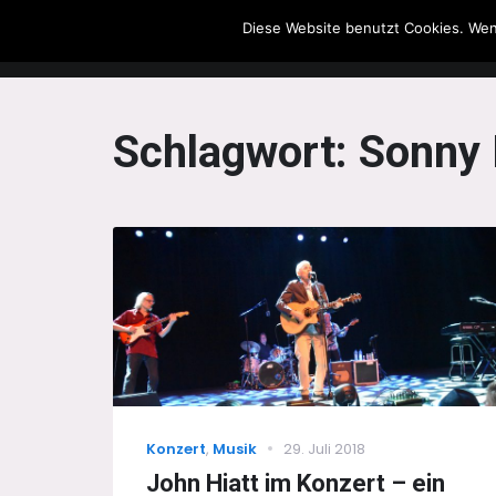
Diese Website benutzt Cookies. Wen
The Howling Men
Schlagwort:
Sonny 
Categories
Posted
Konzert
,
Musik
29. Juli 2018
on
John Hiatt im Konzert – ein