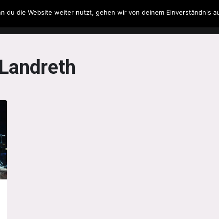
n du die Website weiter nutzt, gehen wir von deinem Einverständnis a
Filme & Serien
Musik
Spielzeug
Literatur
Landreth