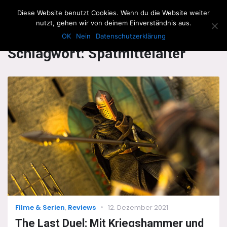
The Howling Men
Diese Website benutzt Cookies. Wenn du die Website weiter
Men
nutzt, gehen wir von deinem Einverständnis aus.
OK
Nein
Datenschutzerklärung
Schlagwort:
Spätmittelalter
Categories
Posted
Filme & Serien
,
Reviews
12. Dezember 2021
on
The Last Duel: Mit Kriegshammer und