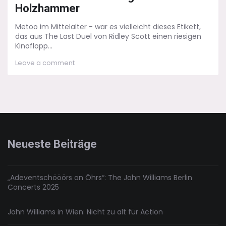
Holzhammer
Metoo im Mittelalter - war es vielleicht dieses Etikett,
das aus The Last Duel von Ridley Scott einen riesigen
Kinoflopp...
on
Leave a comment
The
Last
Duel:
Mit
Kriegshammer
und
Holzhammer
Neueste Beiträge
„Adeventschööörs on Öhrs“: The John Williams Berlin
Concerts 2025
John Williams in Wien: Nicht zu alt für Action