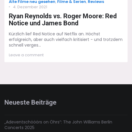
Categories
Alte Filme neu gesehen
,
Filme & Serien
,
Reviews
Posted
4. Dezember 2021
on
Ryan Reynolds vs. Roger Moore: Red
Notice und James Bond
Kürzlich lief Red Notice auf Netflix an. Höchst
erfolgreich, aber auch vielfach kritisiert - und trotzdem
schnell verges...
on
Leave a comment
Ryan
Reynolds
vs.
Roger
Moore:
Red
Notice
und
Neueste Beiträge
James
Bond
„Adeventschööörs on Öhrs“: The John Williams Berlin
Concerts 2025