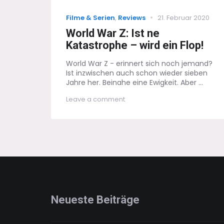
Categories
Posted
Filme & Serien
,
Reviews
21. Februar 2020
on
World War Z: Ist ne
Katastrophe – wird ein Flop!
World War Z - erinnert sich noch jemand?
Ist inzwischen auch schon wieder sieben
Jahre her. Beinahe eine Ewigkeit. Aber ...
on
Leave a comment
World
War
Z:
Ist
ne
Katastrophe
–
wird
ein
Flop!
Neueste Beiträge