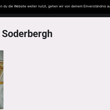
n du die Website weiter nutzt, gehen wir von deinem Einverständnis a
Filme & Serien
Musik
Spielzeug
Literatur
 Soderbergh