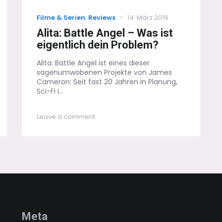
Categories
Posted
Filme & Serien
,
Reviews
14. März 2019
on
Alita: Battle Angel – Was ist
eigentlich dein Problem?
Alita: Battle Angel ist eines dieser
sagenumwobenen Projekte von James
Cameron: Seit fast 20 Jahren in Planung,
Sci-Fi i...
on
Leave a comment
Alita:
Battle
Angel
–
Was
ist
eigentlich
dein
Problem?
Meta