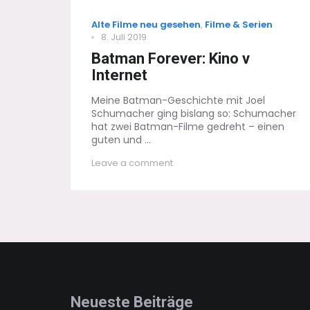
Categories
Alte Filme neu gesehen
,
Filme & Serien
Posted
8. Juli 2019
on
Batman Forever: Kino v
Internet
Meine Batman-Geschichte mit Joel
Schumacher ging bislang so: Schumacher
hat zwei Batman-Filme gedreht – einen
guten und ...
on
Leave a comment
Batman
Forever:
Kino
v
Internet
Neueste Beiträge