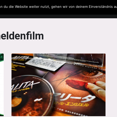
n du die Website weiter nutzt, gehen wir von deinem Einverständnis a
Filme & Serien
Musik
Spielzeug
Literatur
eldenfilm