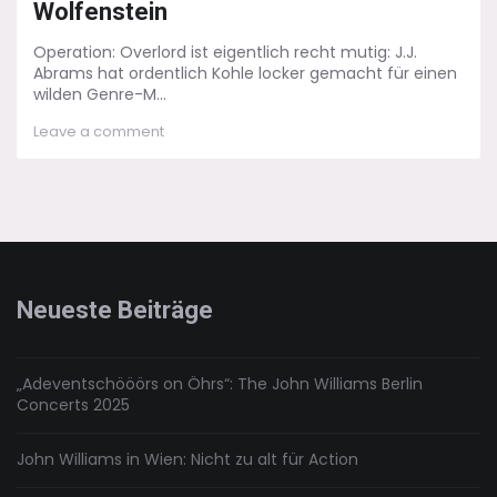
Wolfenstein
Operation: Overlord ist eigentlich recht mutig: J.J.
Abrams hat ordentlich Kohle locker gemacht für einen
wilden Genre-M...
on
Leave a comment
Operation:
Overlord
–
Grüße
aus
Burg
Wolfenstein
Neueste Beiträge
„Adeventschööörs on Öhrs“: The John Williams Berlin
Concerts 2025
John Williams in Wien: Nicht zu alt für Action