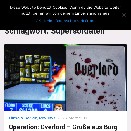
The Howling Men
Diese Website benutzt Cookies. Wenn du die Website weiter
Men
nutzt, gehen wir von deinem Einverständnis aus.
OK
Nein
Datenschutzerklärung
Schlagwort:
Supersoldaten
Categories
Posted
Filme & Serien
,
Reviews
26. März 2019
on
Operation: Overlord – Grüße aus Burg