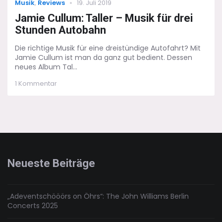
Categories
Posted
Musik
,
Reviews
19. Juli 2019
on
Jamie Cullum: Taller – Musik für drei
Stunden Autobahn
Die richtige Musik für eine dreistündige Autofahrt? Mit
Jamie Cullum ist man da ganz gut bedient. Dessen
neues Album Tal...
zu
1 Kommentar
Jamie
Cullum:
Taller
–
Musik
für
drei
Stunden
Neueste Beiträge
Autobahn
„Adeventschööörs on Öhrs“: The John Williams Berlin
Concerts 2025