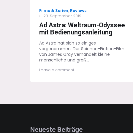
Categories
Filme & Serien
,
Reviews
Posted
23. September 2019
on
Ad Astra: Weltraum-Odyssee
mit Bedienungsanleitung
Ad Astra hat sich so einiges
vorgenommen. Der Science-Fiction-Film
von James Gray verhandelt kleine
menschliche und groß...
on
Leave a comment
Ad
Astra:
Weltraum-
Odyssee
mit
Bedienungsanleitung
Neueste Beiträge