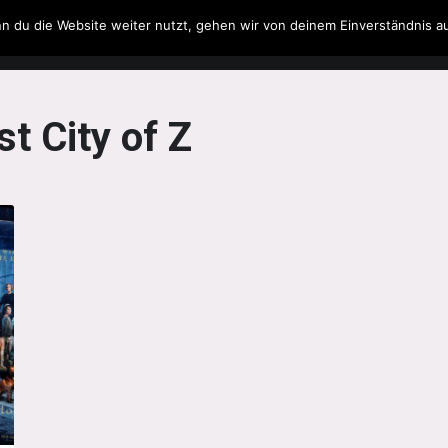
n du die Website weiter nutzt, gehen wir von deinem Einverständnis a
Filme & Serien
Musik
Spielzeug
Literatur
t City of Z