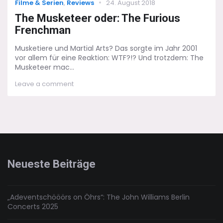
Categories
Posted
Filme & Serien
,
Reviews
24. August 2018
on
The Musketeer oder: The Furious
Frenchman
Musketiere und Martial Arts? Das sorgte im Jahr 2001
vor allem für eine Reaktion: WTF?!? Und trotzdem: The
Musketeer mac...
on
Leave a comment
The
Musketeer
oder:
The
Furious
Frenchman
Neueste Beiträge
„Adeventschööörs on Öhrs“: The John Williams Berlin
Concerts 2025