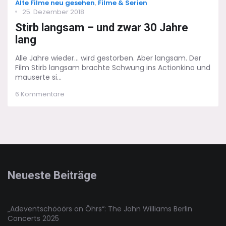
Categories
Alte Filme neu gesehen
,
Filme & Serien
Posted
25. Dezember 2018
on
Stirb langsam – und zwar 30 Jahre
lang
Alle Jahre wieder... wird gestorben. Aber langsam. Der
Film Stirb langsam brachte Schwung ins Actionkino und
mauserte si...
zu
6 Kommentare
Stirb
langsam
–
und
zwar
30
Jahre
lang
Neueste Beiträge
„Adeventschööörs on Öhrs“: The John Williams Berlin
Concerts 2025