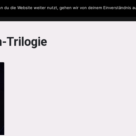
n du die Website weiter nutzt, gehen wir von deinem Einverständnis a
Filme & Serien
Musik
Spielzeug
Literatur
-Trilogie