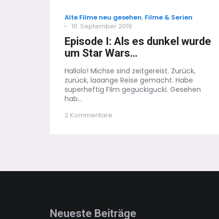
Categories
Alte Filme neu gesehen
,
Filme & Serien
Posted
10. September 2019
on
Episode I: Als es dunkel wurde
um Star Wars…
Hallolo! Michse sind zeitgereist. Zurück,
zurück, laaange Reise gemacht. Habe
superheftig Film geguckigucki. Gesehen
hab...
zu
2 Kommentare
Episode
I:
Als
es
dunkel
wurde
um
Star
Wars…
Neueste Beiträge