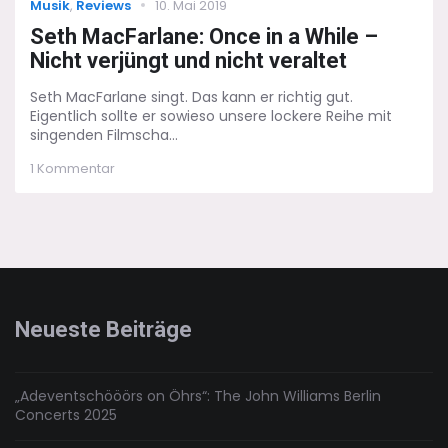
Categories
Posted
Musik
,
Reviews
10. Mai 2019
on
Seth MacFarlane: Once in a While –
Nicht verjüngt und nicht veraltet
Seth MacFarlane singt. Das kann er richtig gut.
Eigentlich sollte er sowieso unsere lockere Reihe mit
singenden Filmscha...
zu
1 Kommentar
Seth
MacFarlane:
Once
in
a
While
–
Nicht
Neueste Beiträge
verjüngt
und
nicht
veraltet
„Adeventschööörs on Öhrs“: The John Williams Berlin
Concerts 2025