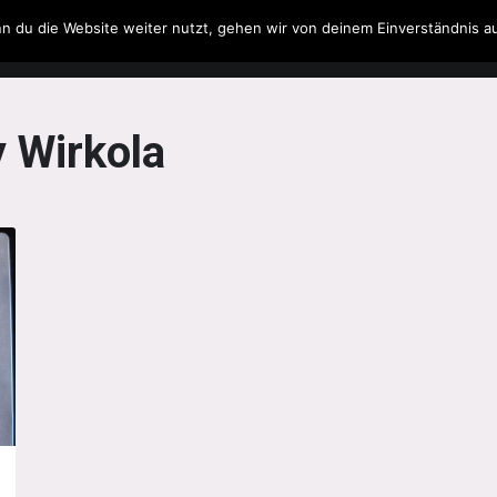
n du die Website weiter nutzt, gehen wir von deinem Einverständnis a
Filme & Serien
Musik
Spielzeug
Literatur
 Wirkola