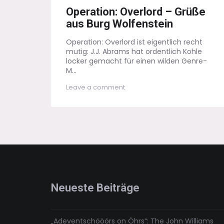
on
Operation: Overlord – Grüße
aus Burg Wolfenstein
Operation: Overlord ist eigentlich recht
mutig: J.J. Abrams hat ordentlich Kohle
locker gemacht für einen wilden Genre-
M...
on
Leave a comment
Operation:
Overlord
–
Grüße
aus
Burg
Wolfenstein
Neueste Beiträge
„Adeventschööörs on Öhrs“: The John Williams