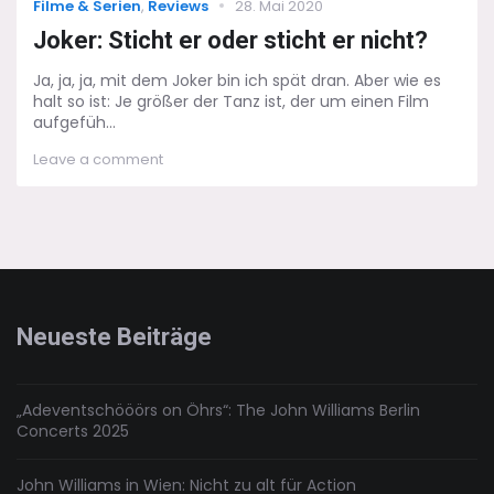
Categories
Posted
Filme & Serien
,
Reviews
28. Mai 2020
on
Joker: Sticht er oder sticht er nicht?
Ja, ja, ja, mit dem Joker bin ich spät dran. Aber wie es
halt so ist: Je größer der Tanz ist, der um einen Film
aufgefüh...
on
Leave a comment
Joker:
Sticht
er
oder
sticht
er
nicht?
Neueste Beiträge
„Adeventschööörs on Öhrs“: The John Williams Berlin
Concerts 2025
John Williams in Wien: Nicht zu alt für Action