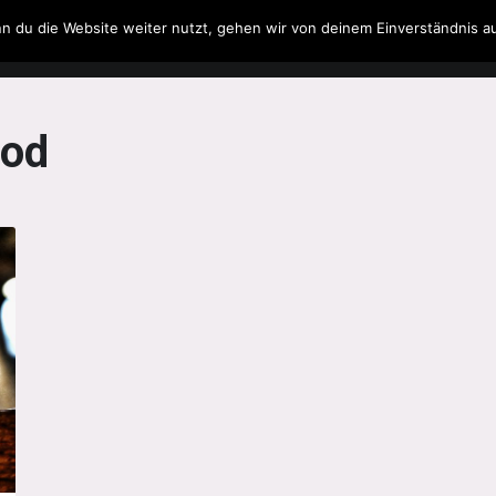
n du die Website weiter nutzt, gehen wir von deinem Einverständnis a
Filme & Serien
Musik
Spielzeug
Literatur
Pod