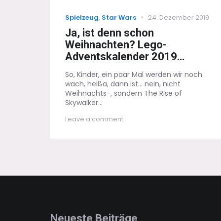
Categories
Posted
Spielzeug
,
Star Wars
24. Dezember 2019
on
Ja, ist denn schon
Weihnachten? Lego-
Adventskalender 2019…
So, Kinder, ein paar Mal werden wir noch
wach, heißa, dann ist... nein, nicht
Weihnachts-, sondern The Rise of
Skywalker...
on
Leave a comment
Ja,
ist
denn
schon
Weihnachten?
Lego-
Adventskalender
2019…
Neueste Beiträge