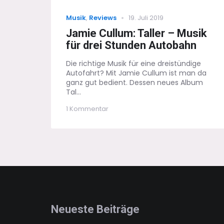
Categories
Posted
Musik
,
Reviews
19. Juli 2019
on
Jamie Cullum: Taller – Musik
für drei Stunden Autobahn
Die richtige Musik für eine dreistündige
Autofahrt? Mit Jamie Cullum ist man da
ganz gut bedient. Dessen neues Album
Tal...
zu
1 Kommentar
Jamie
Cullum:
Taller
–
Musik
für
drei
Stunden
Autobahn
Neueste Beiträge