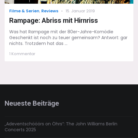
Categories
Posted
Filme & Serien
,
Reviews
15. Januar 2019
on
Rampage: Abriss mit Hirnriss
Was hat Rampage mit der 80er-Jahre-Komödie
Geschenkt ist noch zu teuer gemeinsam? Antwort: gar
nichts. Trotzdem hat das ...
zu
1 Kommentar
Rampage:
Abriss
mit
Hirnriss
Neueste Beiträge
„Adeventschööörs on Öhrs“: The John Williams Berlin
Concerts 2025