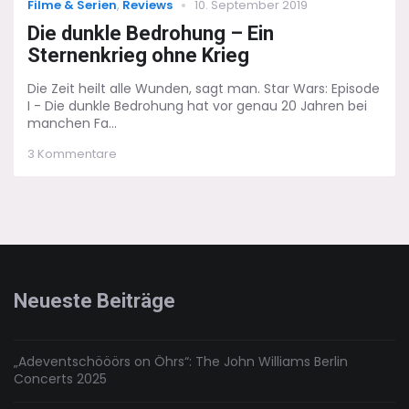
Categories
Posted
Filme & Serien
,
Reviews
10. September 2019
on
Die dunkle Bedrohung – Ein
Sternenkrieg ohne Krieg
Die Zeit heilt alle Wunden, sagt man. Star Wars: Episode
I - Die dunkle Bedrohung hat vor genau 20 Jahren bei
manchen Fa...
zu
3 Kommentare
Die
dunkle
Bedrohung
–
Ein
Sternenkrieg
ohne
Krieg
Neueste Beiträge
„Adeventschööörs on Öhrs“: The John Williams Berlin
Concerts 2025