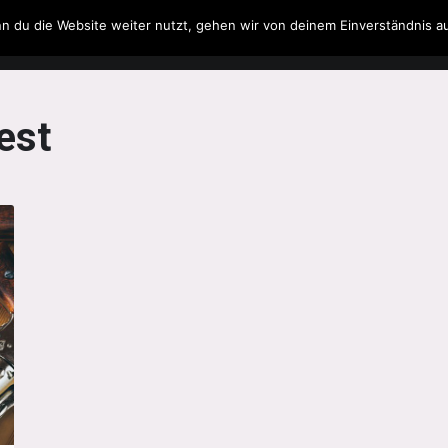
n du die Website weiter nutzt, gehen wir von deinem Einverständnis a
Filme & Serien
Musik
Spielzeug
Literatur
est