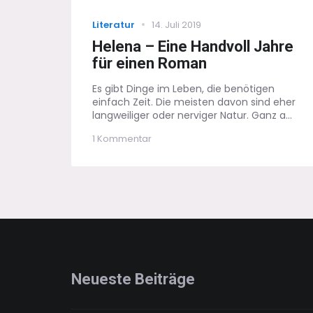
Categories
Posted
Literatur
14. Juli 2019
on
Helena – Eine Handvoll Jahre
für einen Roman
Es gibt Dinge im Leben, die benötigen
einfach Zeit. Die meisten davon sind eher
langweiliger oder nerviger Natur. Ganz a...
zu
1 Kommentar
Helena
–
Eine
Handvoll
Jahre
für
einen
Roman
Neueste Beiträge