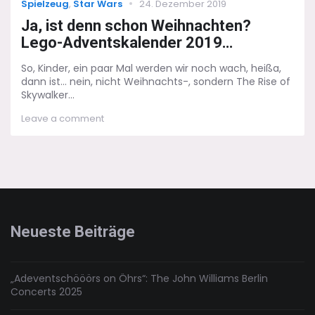
Categories
Posted
Spielzeug
,
Star Wars
24. Dezember 2019
on
Ja, ist denn schon Weihnachten?
Lego-Adventskalender 2019…
So, Kinder, ein paar Mal werden wir noch wach, heißa,
dann ist... nein, nicht Weihnachts-, sondern The Rise of
Skywalker...
on
Leave a comment
Ja,
ist
denn
schon
Weihnachten?
Lego-
Adventskalender
2019…
Neueste Beiträge
„Adeventschööörs on Öhrs“: The John Williams Berlin
Concerts 2025