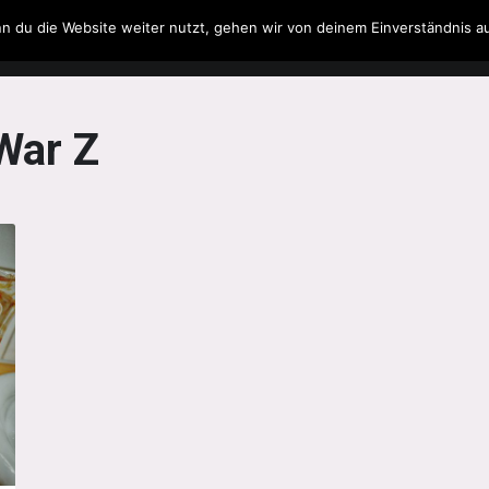
n du die Website weiter nutzt, gehen wir von deinem Einverständnis a
Filme & Serien
Musik
Spielzeug
Literatur
War Z