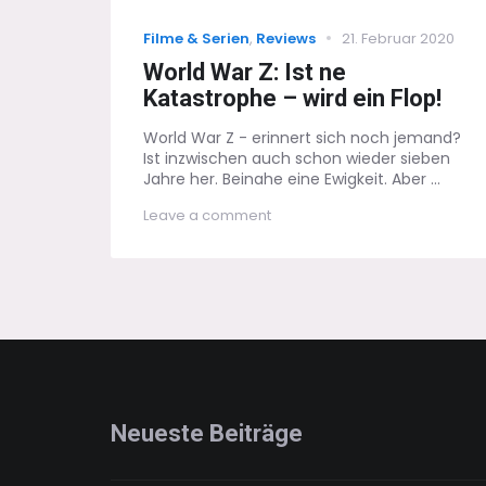
Categories
Posted
Filme & Serien
,
Reviews
21. Februar 2020
on
World War Z: Ist ne
Katastrophe – wird ein Flop!
World War Z - erinnert sich noch jemand?
Ist inzwischen auch schon wieder sieben
Jahre her. Beinahe eine Ewigkeit. Aber ...
on
Leave a comment
World
War
Z:
Ist
ne
Katastrophe
–
wird
ein
Flop!
Neueste Beiträge